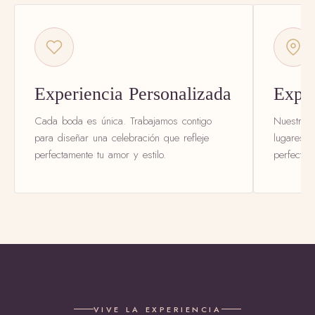
Experiencia Personalizada
Exper
Cada boda es única. Trabajamos contigo
Nuestro e
para diseñar una celebración que refleje
lugares y
perfectamente tu amor y estilo.
perfecta 
VIVE LA EXPERIENCIA