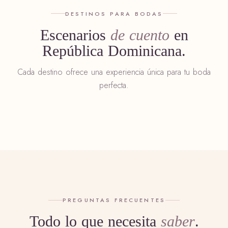
DESTINOS PARA BODAS
Escenarios
de cuento
en
República Dominicana.
COSTA ESTE
NORTE
Cada destino ofrece una experiencia única para tu boda
Punta Cana
Cabar
perfecta.
Playas de arena blanca y resorts de lujo todo incluido.
Bodas bohem
PREGUNTAS FRECUENTES
Todo lo que necesita
saber
.