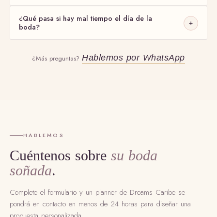
lluvia y temperaturas agradables.
¿Qué pasa si hay mal tiempo el día de la
Por supuesto. Coordinamos bodas desde celebraciones íntimas
boda?
hasta eventos de más de 300 invitados, con transporte,
hospedaje, actividades y asistencia personalizada.
Siempre tenemos un
plan B
. Para eventos al aire libre,
Hablemos por WhatsApp
¿Más preguntas?
garantizamos alternativas cubiertas o cambios de horario sin
afectar la experiencia.
HABLEMOS
Cuéntenos sobre
su boda
soñada
.
Complete el formulario y un planner de Dreams Caribe se
pondrá en contacto en menos de 24 horas para diseñar una
propuesta personalizada.