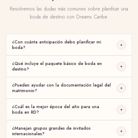
Resolvemos las dudas más comunes sobre planificar una
boda de destino con Dreams Caribe.
¿Con cuánta anticipación debo planificar mi
boda?
¿Qué incluye el paquete básico de boda en
Recomendamos comenzar la planificación con al menos
6 a 12
destino?
meses
de anticipación, especialmente para temporadas altas. Si
su fecha es más cercana, también podemos coordinar bodas
íntimas en plazos cortos.
¿Pueden ayudar con la documentación legal del
Nuestros paquetes incluyen planificación integral, coordinación el
matrimonio?
día del evento, selección de venue, gestión de proveedores,
permisos y documentación. Cada paquete se personaliza según
su visión y presupuesto.
¿Cuál es la mejor época del año para una
Sí. Contamos con asesoría legal especializada para matrimonios
boda en RD?
civiles, religiosos y ceremonias simbólicas. Le guiamos en todo
el proceso para parejas dominicanas y extranjeras.
¿Manejan grupos grandes de invitados
República Dominicana ofrece clima ideal todo el año. La
internacionales?
temporada más popular es de
noviembre a abril
, con menos