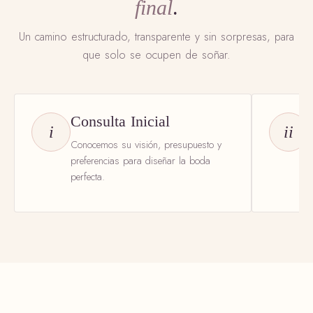
final
.
Un camino estructurado, transparente y sin sorpresas, para
que solo se ocupen de soñar.
Consulta Inicial
i
ii
Conocemos su visión, presupuesto y
L
preferencias para diseñar la boda
e
perfecta.
R