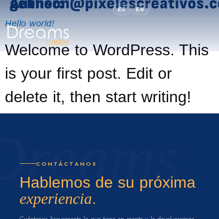
Author:
gelinson@pixelescreativos.
ES
EN
Hello world!
Welcome to WordPress. This
is your first post. Edit or
delete it, then start writing!
CONTÁCTANOS
Hablemos de su próxima
experiencia
.
Cuéntenos brevemente lo que tiene en mente y le devolveremos