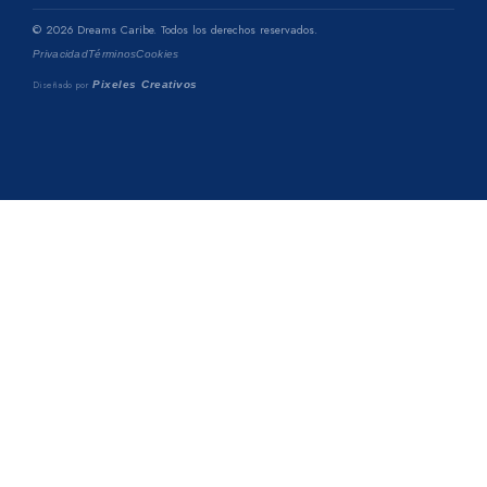
©
2026
Dreams Caribe. Todos los derechos reservados.
Privacidad
Términos
Cookies
Diseñado por
Pixeles Creativos